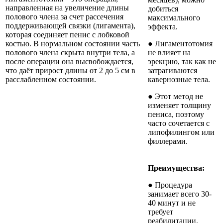
направленная на увеличение длины
добиться
полового члена за счет рассечения
максимального
поддерживающей связки (лигамента),
эффекта.
которая соединяет пенис с лобковой
костью. В нормальном состоянии часть
● Лигаментотомия
полового члена скрыта внутри тела, а
не влияет на
после операции она высвобождается,
эрекцию, так как не
что даёт прирост длины от 2 до 5 см в
затрагиваются
расслабленном состоянии.
кавернозные тела.
● Этот метод не
изменяет толщину
пениса, поэтому
часто сочетается с
липофилингом или
филлерами.
Преимущества:
● Процедура
занимает всего 30-
40 минут и не
требует
реабилитации.